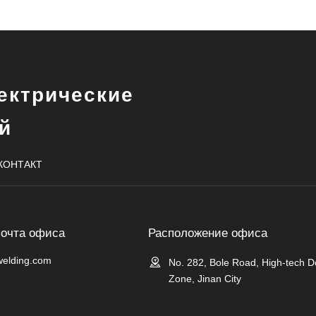
ектрические
й
КОНТАКТ
почта офиса
Расположение офиса
welding.com

No. 282, Bole Road, High-tech 
Zone, Jinan City