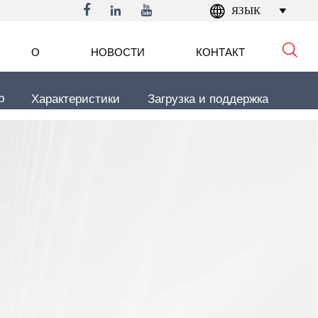




ЯЗЫК


О
НОВОСТИ
КОНТАКТ
р
Характеристики
Загрузка и поддержка